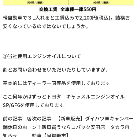
軽自動車で３L入れると工賃込みで2,200円(税込)。結構お
安くなっているのではないでしょうか。
③当社使用エンジンオイルについて
割とお問い合わせをいただいたりしていますが、
基本的にはディーラー同等品を使用しております。
ここ何年かはずっとトヨタ キャッスルエンジンオイル
SP/GF6を使用しております。
前
前の記事 - 店
次の記事 - 【新車販売】ダイハツ車キャンペー
後
舗休日のお
ン！新車買うならコバック安田店 タカラ自
の
知らせ
動車【阿賀野市】