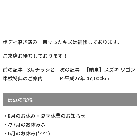
ボディ磨き済み。目立ったキズは補修してあります。
ご来店お待ちしております！
前
前の記事 - 3月チラシと
次の記事 - 【納車】スズキ ワゴン
後
車検特典のご案内
R 平成27年 47,000km
の
記
最近の投稿
事
へ
8月のお休み・夏季休業のお知らせ
の
🌻7月のお休み🌻
リ
6月のお休み(*^^*)
ン