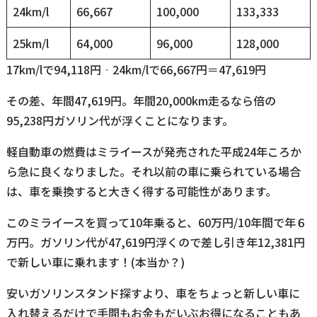
24km/l
66,667
100,000
133,333
25km/l
64,000
96,000
128,000
17km/lで94,118円‐24km/lで66,667円＝47,619円
その差、年間47,619円。年間20,000km走るなら倍の
95,238円ガソリン代が浮くことになります。
軽自動車の燃費はミライースが発売された平成24年ころか
ら急に良くなりました。それ以前の車に乗られている場合
は、車を乗換すると大きく得する可能性があります。
このミライースを買って10年乗ると、60万円/10年間で年６
万円。ガソリン代が47,619円浮くので差し引き年12,381円
で新しい車に乗れます！(本当か？)
安いガソリンスタンド探すより、車をちょっと新しい車に
入れ替えるだけで手間もお金もだいぶお得になることもあ