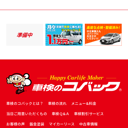
車検のコバックとは？
車検の流れ
メニュー&料金
当日ご用意いただくもの
車検Ｑ&Ａ
車検割引サービス
お客様の声
鈑金塗装
マイカーリース
中古車情報