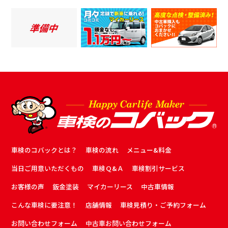
車検のコバックとは？
車検の流れ
メニュー&料金
当日ご用意いただくもの
車検Ｑ&Ａ
車検割引サービス
お客様の声
鈑金塗装
マイカーリース
中古車情報
こんな車検に要注意！
店舗情報
車検見積り・ご予約フォーム
お問い合わせフォーム
中古車お問い合わせフォーム