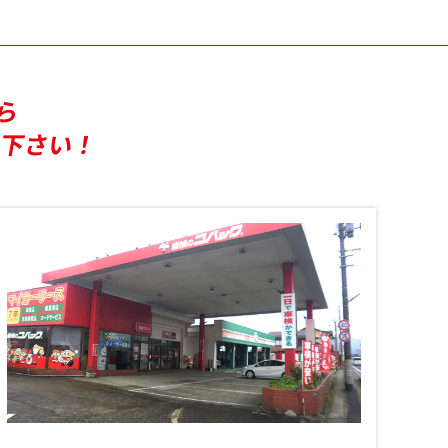
ら
せ下さい！