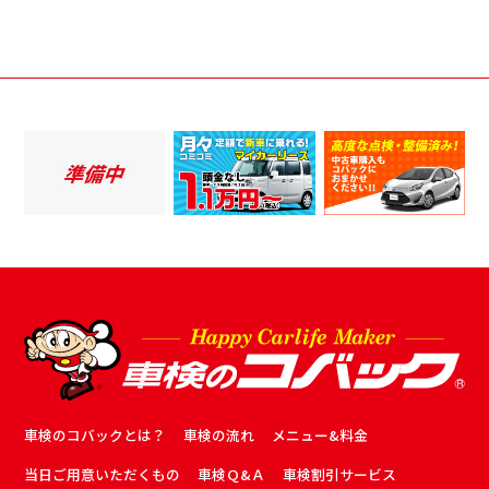
車検のコバックとは？
車検の流れ
メニュー&料金
当日ご用意いただくもの
車検Ｑ&Ａ
車検割引サービス