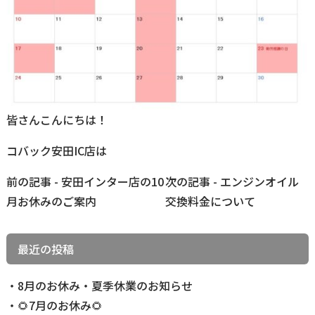
皆さんこんにちは！
コバック安田IC店は
前
前の記事 - 安田インター店の10
次の記事 - エンジンオイル
後
月お休みのご案内
交換料金について
の
記
最近の投稿
事
へ
8月のお休み・夏季休業のお知らせ
の
🌻7月のお休み🌻