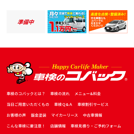
車検のコバックとは？
車検の流れ
メニュー&料金
当日ご用意いただくもの
車検Ｑ&Ａ
車検割引サービス
お客様の声
鈑金塗装
マイカーリース
中古車情報
こんな車検に要注意！
店舗情報
車検見積り・ご予約フォーム