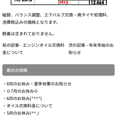
組替、バランス調整、エアバルブ交換・廃タイヤ処理料、
消費税込みの価格となります。
脱着は含まれておりません。
前
前の記事 - エンジンオイル交換料
次の記事 - 年末年始のお
後
金について
知らせ
の
記
最近の投稿
事
へ
8月のお休み・夏季休業のお知らせ
の
🌻7月のお休み🌻
リ
6月のお休み(*^^*)
ン
オイル交換料金について
ク
5月のお休み(^^♪