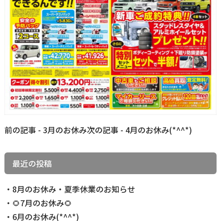
前
前の記事 - 3月のお休み
次の記事 - 4月のお休み(*^^*)
後
の
最近の投稿
記
事
8月のお休み・夏季休業のお知らせ
へ
🌻7月のお休み🌻
の
6月のお休み(*^^*)