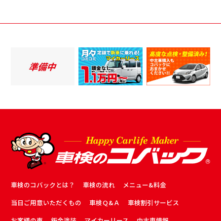
車検のコバックとは？
車検の流れ
メニュー&料金
当日ご用意いただくもの
車検Ｑ&Ａ
車検割引サービス
お客様の声
鈑金塗装
マイカーリース
中古車情報